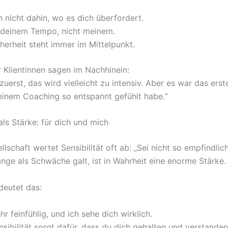
 nicht dahin, wo es dich überfordert.
e deinem Tempo, nicht meinem.
herheit steht immer im Mittelpunkt.
r Klientinnen sagen im Nachhinein:
zuerst, das wird vielleicht zu intensiv. Aber es war das erst
 einem Coaching so entspannt gefühlt habe.“
 als Stärke: für dich und mich
lschaft wertet Sensibilität oft ab: „Sei nicht so empfindlich
nge als Schwäche galt, ist in Wahrheit eine enorme Stärke.
deutet das:
ehr feinfühlig, und ich sehe dich wirklich.
sibilität sorgt dafür, dass du dich gehalten und verstanden 