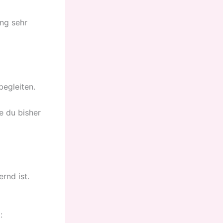
ing sehr
egleiten.
e du bisher
rnd ist.
: