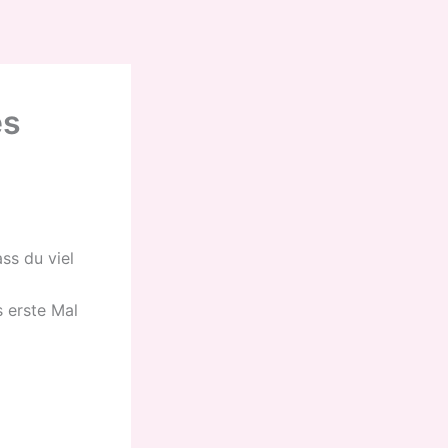
es
ss du viel
s erste Mal