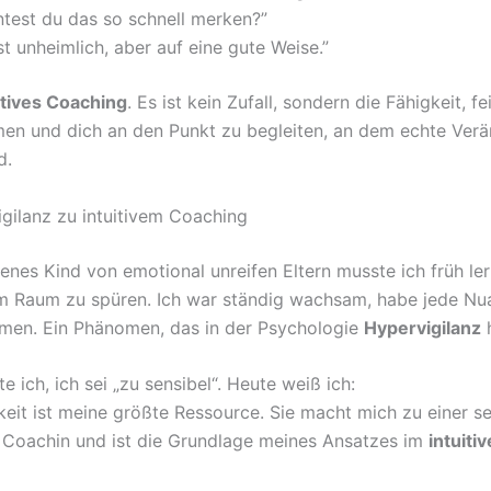
test du das so schnell merken?”
ast unheimlich, aber auf eine gute Weise.”
itives Coaching
. Es ist kein Zufall, sondern die Fähigkeit, 
n und dich an den Punkt zu begleiten, an dem echte Ver
d.
gilanz zu intuitivem Coaching
enes Kind von emotional unreifen Eltern musste ich früh ler
m Raum zu spüren. Ich war ständig wachsam, habe jede Nu
en. Ein Phänomen, das in der Psychologie
Hypervigilanz
h
e ich, ich sei „zu sensibel“. Heute weiß ich:
keit ist meine größte Ressource. Sie macht mich zu einer s
n Coachin und ist die Grundlage meines Ansatzes im
intuiti