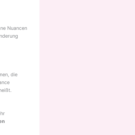
feine Nuancen
änderung
nen, die
ance
eißt.
ehr
ven