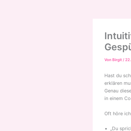
Zum
Inhalt
springen
Intui
Gespü
Von
Birgit
/
22
Hast du sch
erklären mu
Genau diese
in einem Co
Oft höre ich
„Du spric