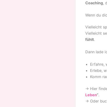
Coaching
, 
Wenn du dic
Vielleicht s
Vielleicht s
fühlt
.
Dann lade ic
Erfahre,
Erlebe, w
Komm rau
→ Hier fin
Leben
“
.
→ Oder buc