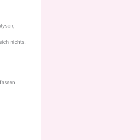
alysen,
ich nichts.
 fassen