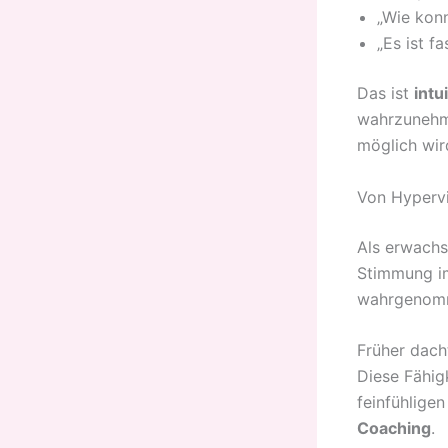
„Wie konn
„Es ist f
Das ist
intu
wahrzunehme
möglich wir
Von Hypervi
Als erwachs
Stimmung i
wahrgenomm
Früher dacht
Diese Fähig
feinfühlige
Coaching
.