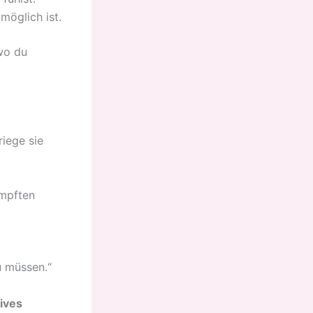
möglich ist.
wo du
riege sie
ampften
u müssen.“
tives