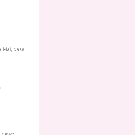
e Mal, dass
.“
fühlst.