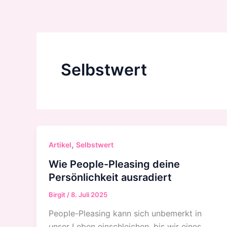
Zum
Inhalt
springen
Selbstwert
,
Artikel
Selbstwert
Wie People-Pleasing deine
Persönlichkeit ausradiert
Birgit
/
8. Juli 2025
People-Pleasing kann sich unbemerkt in
unser Leben einschleichen, bis wir eines