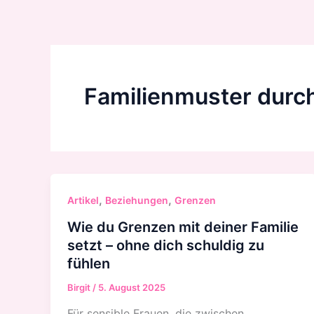
Zum
Inhalt
springen
Familienmuster durc
,
,
Artikel
Beziehungen
Grenzen
Wie du Grenzen mit deiner Familie
setzt – ohne dich schuldig zu
fühlen
Birgit
/
5. August 2025
Für sensible Frauen, die zwischen